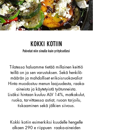
KOKKI KOTIIN
Palvelut niin sinulle kuin yrityksellesi
Tilatessa haluamme tietää millainen keittiö
teillä on ja sen varustuksen. Sekä henkilö-
määrän ja mahdolliset erikoisruokavaliot
Hinta muodostuu menun laajuudesta, raaka-
aineista ja käytetyistä työtunneista.
Lisäksi hintaan kuuluu ALV 14%, matkakulut,
ruoka, tarvittaessa astiat, ruoan tarjoilu,
tiskaaminen sekä
jälkien siivous.
Kokki kotiin esimerkiksi kuudelle hengelle
alkaen 290 e riippuen raaka-aineiden