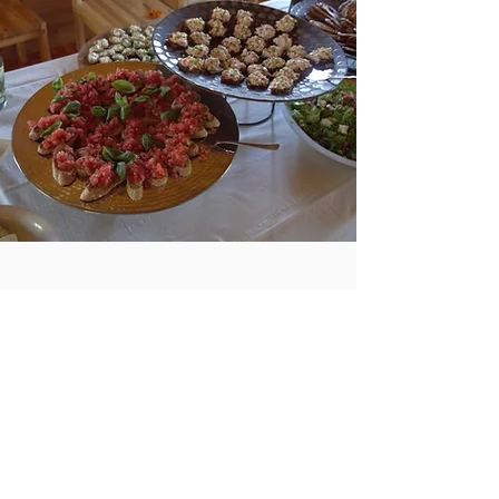
CATERING
Kun tilaisuutenne muuttuu henkilö määrältään isommaksi
yleensä noutopöydän, tapaspöydän tai näiden kombinaation.