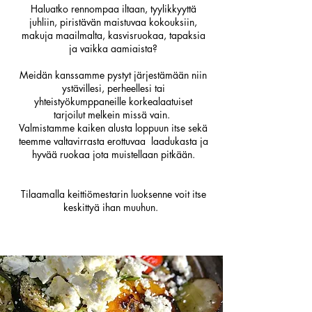
Haluatko rennompaa iltaan, tyylikkyyttä
juhliin, piristävän maistuvaa kokouksiin,
makuja maailmalta, kasvisruokaa, tapaksia
ja vaikka aamiaista?
Meidän kanssamme pystyt järjestämään niin
ystävillesi, perheellesi tai
yhteistyökumppaneille korkealaatuiset
tarjoilut melkein missä vain.
Valmistamme kaiken alusta loppuun itse sekä
teemme valtavirrasta erottuvaa laadukasta ja
hyvää ruokaa jota muistellaan pitkään.
Tilaamalla keittiömestarin luoksenne voit itse
keskittyä ihan muuhun.