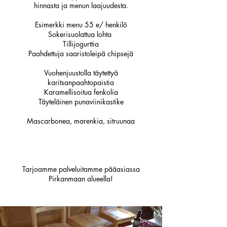
hinnasta ja menun laajuudesta.
Esimerkki menu 55 e/ henkilö
Sokerisuolattua lohta
Tillijogurttia
Paahdettuja saaristoleipä chipsejä
Vuohenjuustolla täytettyä
karitsanpaahtopaistia
Karamellisoitua fenkolia
Täyteläinen punaviinikastike
Mascarbonea, marenkia, sitruunaa
Tarjoamme palveluitamme pääasiassa
Pirkanmaan alueella!